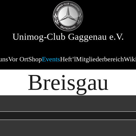
Unimog-Club Gaggenau e.V.
uns
Vor Ort
Shop
Events
Heft’l
Mitgliederbereich
Wik
Breisgau