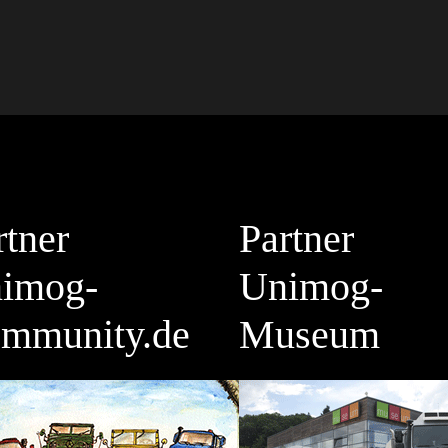
rtner
Partner
imog-
Unimog-
mmunity.de
Museum