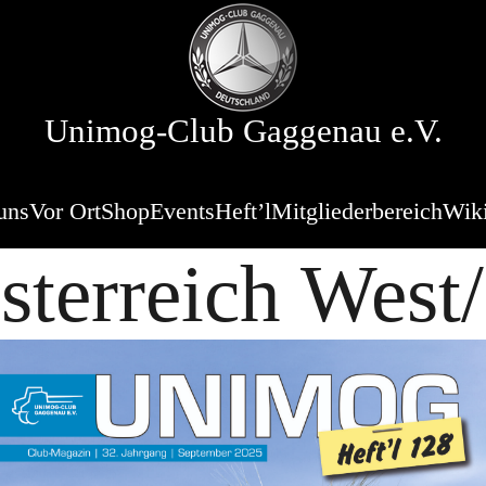
Unimog-Club Gaggenau e.V.
uns
Vor Ort
Shop
Events
Heft’l
Mitgliederbereich
Wik
terreich West/