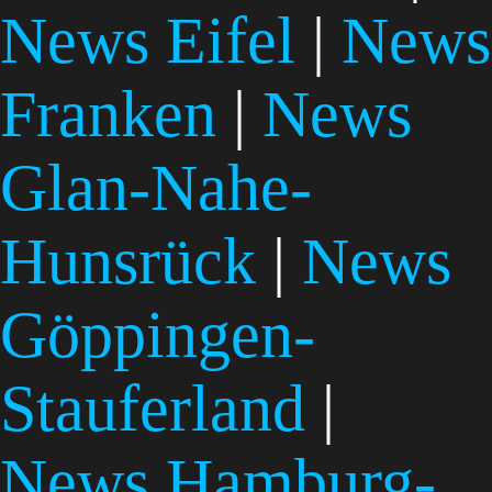
News Eifel
|
News
Franken
|
News
Glan-Nahe-
Hunsrück
|
News
Göppingen-
Stauferland
|
News Hamburg-