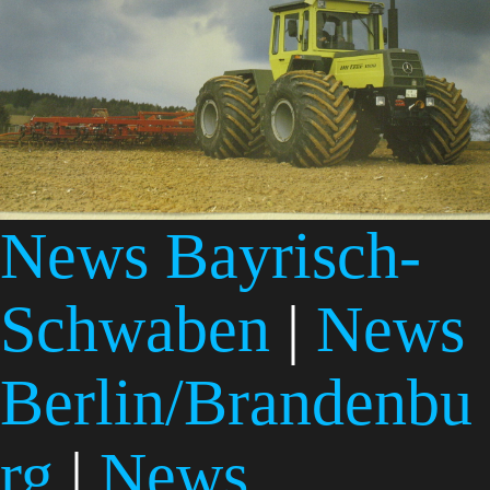
News Bayrisch-
Schwaben
|
News
Berlin/Brandenbu
rg
|
News