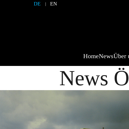
DE
EN
Home
News
Über 
News Ös