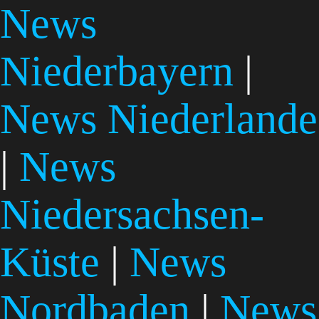
News
Niederbayern
|
News Niederlande
|
News
Niedersachsen-
Küste
|
News
Nordbaden
|
News