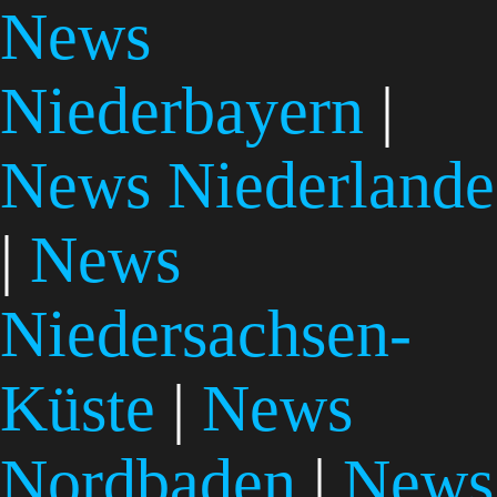
News
Niederbayern
|
News Niederlande
|
News
Niedersachsen-
Küste
|
News
Nordbaden
|
News