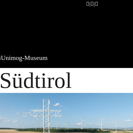
i
Unimog-Museum
Südtirol