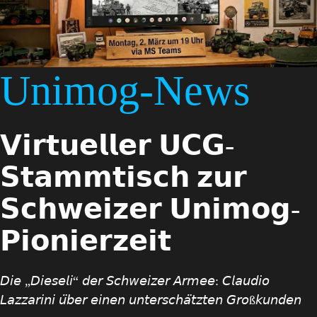
Unimog-News
𝗩𝗶𝗿𝘁𝘂𝗲𝗹𝗹𝗲𝗿 𝗨𝗖𝗚-
𝗦𝘁𝗮𝗺𝗺𝘁𝗶𝘀𝗰𝗵 𝘇𝘂𝗿
𝗦𝗰𝗵𝘄𝗲𝗶𝘇𝗲𝗿 𝗨𝗻𝗶𝗺𝗼𝗴-
𝗣𝗶𝗼𝗻𝗶𝗲𝗿𝘇𝗲𝗶𝘁
𝘋𝘪𝘦 „𝘋𝘪𝘦𝘴𝘦𝘭𝘪“ 𝘥𝘦𝘳 𝘚𝘤𝘩𝘸𝘦𝘪𝘻𝘦𝘳 𝘈𝘳𝘮𝘦𝘦: 𝘊𝘭𝘢𝘶𝘥𝘪𝘰
𝘓𝘢𝘻𝘻𝘢𝘳𝘪𝘯𝘪 𝘶̈𝘣𝘦𝘳 𝘦𝘪𝘯𝘦𝘯 𝘶𝘯𝘵𝘦𝘳𝘴𝘤𝘩𝘢̈𝘵𝘻𝘵𝘦𝘯 𝘎𝘳𝘰ß𝘬𝘶𝘯𝘥𝘦𝘯