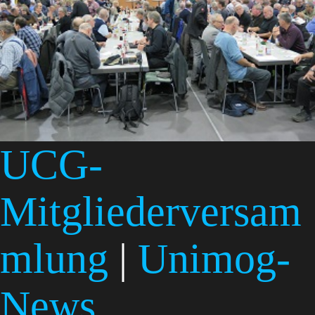
UCG-
Mitgliederversam
mlung
|
Unimog-
News