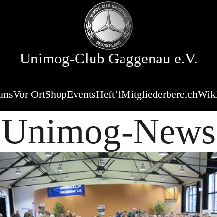
Unimog-Club Gaggenau e.V.
uns
Vor Ort
Shop
Events
Heft’l
Mitgliederbereich
Wik
Unimog-News