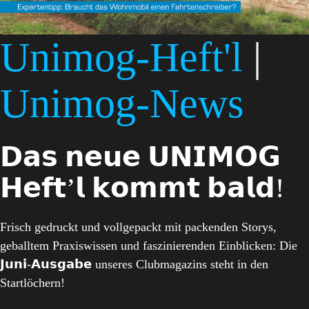
Unimog-Heft'l
|
Unimog-News
𝗗𝗮𝘀 𝗻𝗲𝘂𝗲 𝗨𝗡𝗜𝗠𝗢𝗚
𝗛𝗲𝗳𝘁’𝗹 𝗸𝗼𝗺𝗺𝘁 𝗯𝗮𝗹𝗱!
Frisch gedruckt und vollgepackt mit packenden Storys,
geballtem Praxiswissen und faszinierenden Einblicken: Die
𝗝𝘂𝗻𝗶-𝗔𝘂𝘀𝗴𝗮𝗯𝗲 unseres Clubmagazins steht in den
Startlöchern!