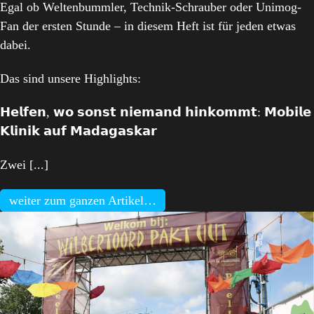
Egal ob Weltenbummler, Technik-Schrauber oder Unimog-
Fan der ersten Stunde – in diesem Heft ist für jeden etwas
dabei.
Das sind unsere Highlights:
𝗛𝗲𝗹𝗳𝗲𝗻, 𝘄𝗼 𝘀𝗼𝗻𝘀𝘁 𝗻𝗶𝗲𝗺𝗮𝗻𝗱 𝗵𝗶𝗻𝗸𝗼𝗺𝗺𝘁: 𝗠𝗼𝗯𝗶𝗹𝗲
𝗞𝗹𝗶𝗻𝗶𝗸 𝗮𝘂𝗳 𝗠𝗮𝗱𝗮𝗴𝗮𝘀𝗸𝗮𝗿
Zwei [...]
weiter zum ganzen Artikel…