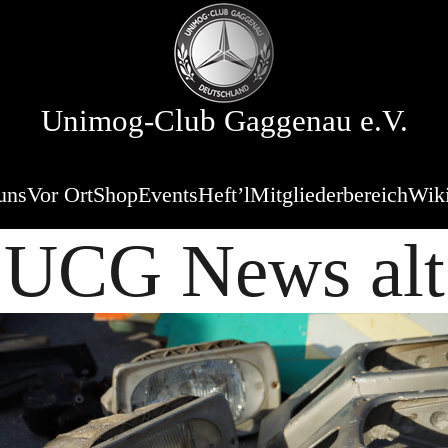
Unimog-Club Gaggenau e.V.
uns
Vor Ort
Shop
Events
Heft’l
Mitgliederbereich
Wik
UCG News alt