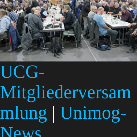
UCG-
Mitgliederversam
mlung
|
Unimog-
News