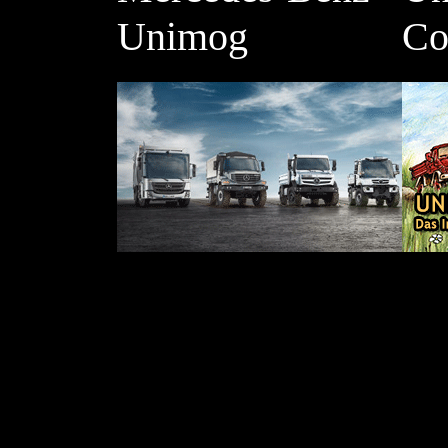
Unimog
Co