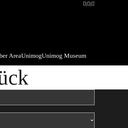
er Area
Unimog
Unimog Museum
ück