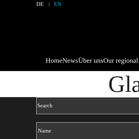
DE
EN
Home
News
Über uns
Our regional
Gl