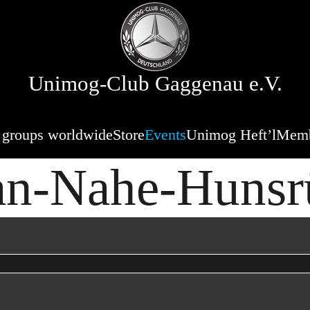
Unimog-Club Gaggenau e.V.
 groups worldwide
Store
Events
Unimog Heft’l
Memb
an-Nahe-Hunsr