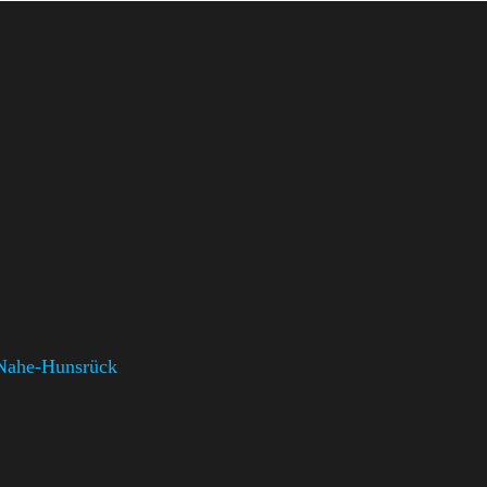
Nahe-Hunsrück
,