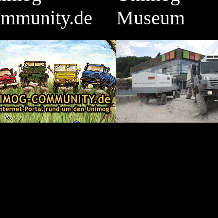
mmunity.de
Museum