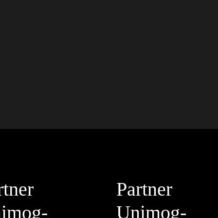
rtner
Partner
imog-
Unimog-