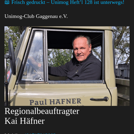
📖 Frisch gedruckt – Unimog Heft’l 128 ist unterwegs!
Unimog-Club Gaggenau e.V.
Regionalbeauftragter
Kai Häfner