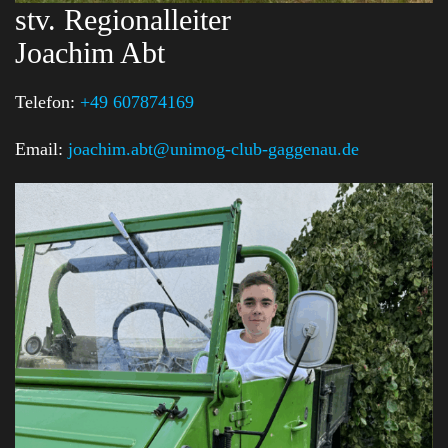
stv. Regionalleiter
Joachim Abt
Telefon:
+49 607874169
Email:
joachim.abt@unimog-club-gaggenau.de