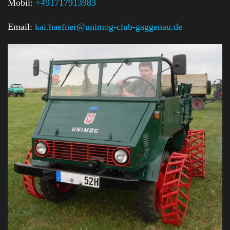
Mobil:
+491717913983
Email:
kai.haefner@unimog-club-gaggenau.de