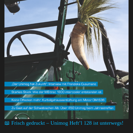
📖 Frisch gedruckt – Unimog Heft’l 128 ist unterwegs!