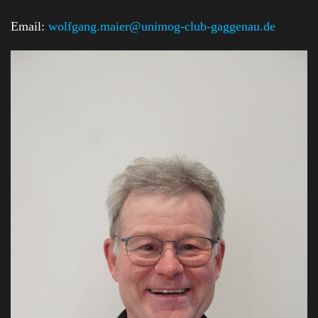
Email:
wolfgang.maier@unimog-club-gaggenau.de