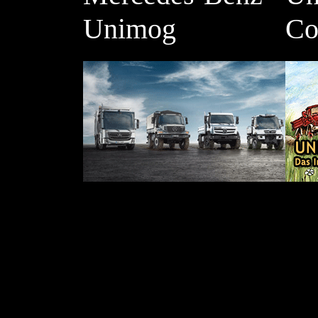
Unimog
Co