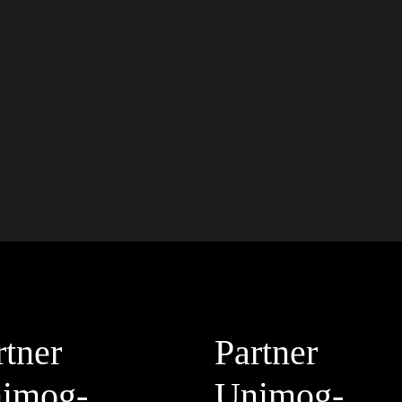
rtner
Partner
imog-
Unimog-