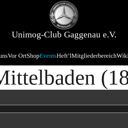
Unimog-Club Gaggenau e.V.
uns
Vor Ort
Shop
Events
Heft’l
Mitgliederbereich
Wik
Mittelbaden (18