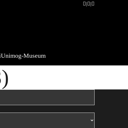
i
Unimog-Museum
)