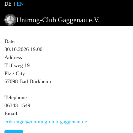
DE
EN
Unimog-Club Gaggenau e.V.
Stammtisch RG Pfalz
Date
30.10.2026 19:00
Address
Triftweg 19
Plz / City
67098 Bad Dürkheim
Telephone
06343-1549
Email
erik.engel@unimog-club-gaggenau.de