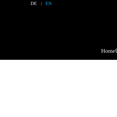
DE
EN
Home
UCG Ja
Oberbaye
Event Description