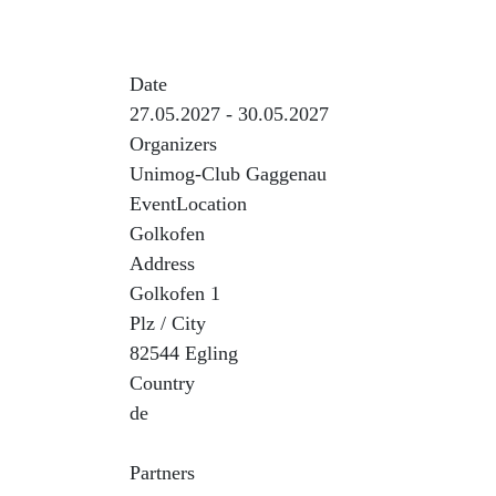
Zusammen mit dem Oberbayerischen Unimog Fr
Date
27.05.2027 - 30.05.2027
Organizers
Unimog-Club Gaggenau
EventLocation
Golkofen
Address
Golkofen 1
Plz / City
82544 Egling
Country
de
Partners