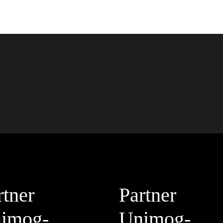
rtner
Partner
imog-
Unimog-