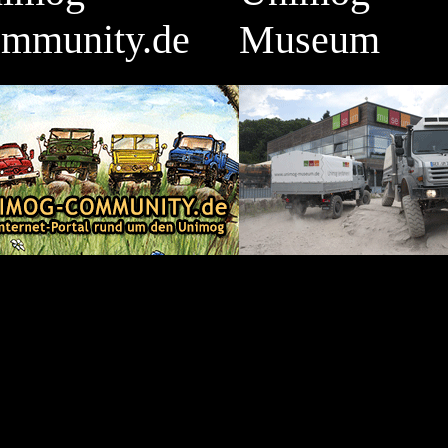
mmunity.de
Museum