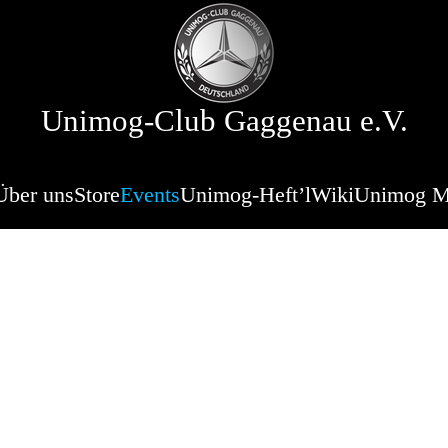
Unimog-Club Gaggenau e.V.
Über uns
Store
Events
Unimog-Heft’l
Wiki
Unimog 
hrestreffen / 3
rische Unimo