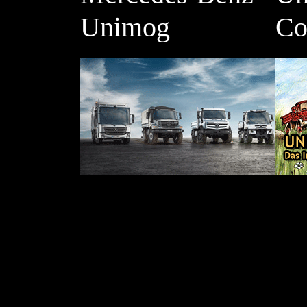
Unimog
Co