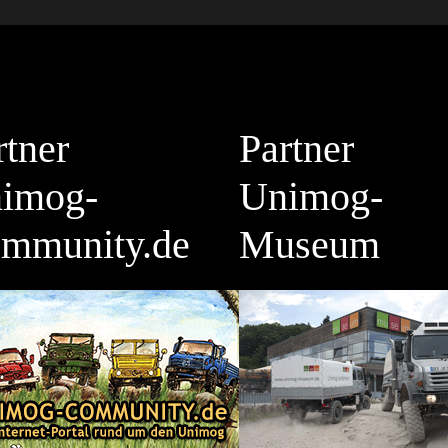
rtner
Partner
imog-
Unimog-
mmunity.de
Museum