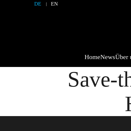
DE
EN
Home
News
Über 
Save-t