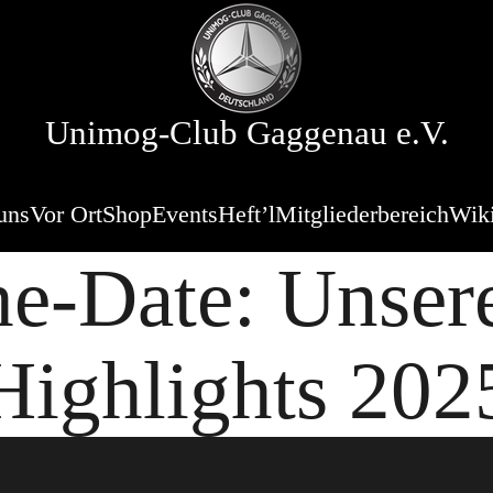
Unimog-Club Gaggenau e.V.
uns
Vor Ort
Shop
Events
Heft’l
Mitgliederbereich
Wik
he-Date: Unse
Highlights 202