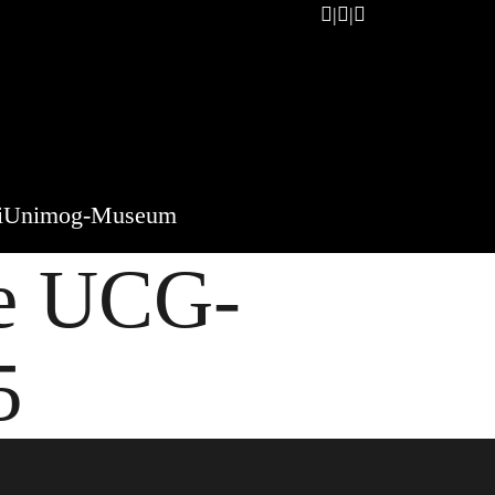
i
Unimog-Museum
re UCG-
5