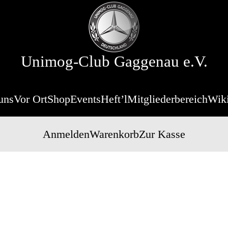
Unimog-Club Gaggenau e.V.
uns
Vor Ort
Shop
Events
Heft’l
Mitgliederbereich
Wik
Anmelden
Warenkorb
Zur Kasse