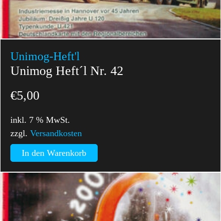
Unimog-Heft'l
Unimog Heft´l Nr. 42
€
5,00
inkl. 7 % MwSt.
zzgl.
Versandkosten
In den Warenkorb