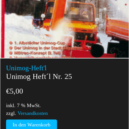
Unimog-Heft'l
Unimog Heft´l Nr. 25
€
5,00
inkl. 7 % MwSt.
zzgl.
Versandkosten
In den Warenkorb