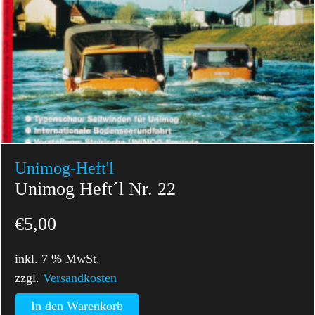
Unimog-Heft'l
Unimog Heft´l Nr. 22
€
5,00
inkl. 7 % MwSt.
zzgl.
Versandkosten
In den Warenkorb