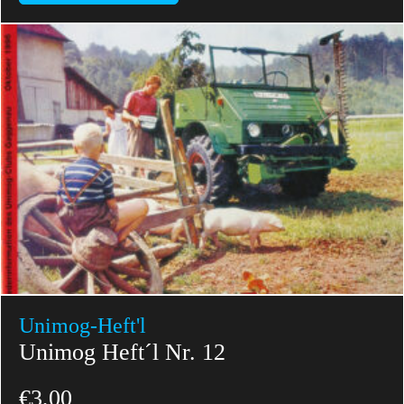
Unimog-Heft'l
Unimog Heft´l Nr. 12
€
3,00