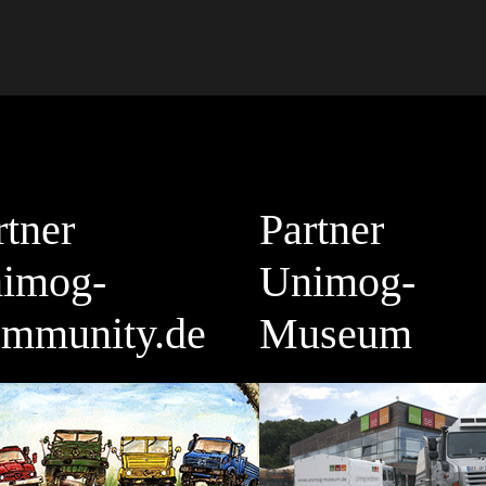
rtner
Partner
imog-
Unimog-
mmunity.de
Museum