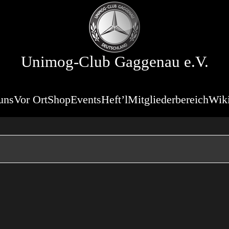
Unimog-Club Gaggenau e.V.
uns
Vor Ort
Shop
Events
Heft’l
Mitgliederbereich
Wik