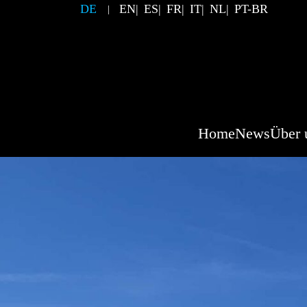
DE
EN
ES
FR
IT
NL
PT-BR
Home
News
Über 