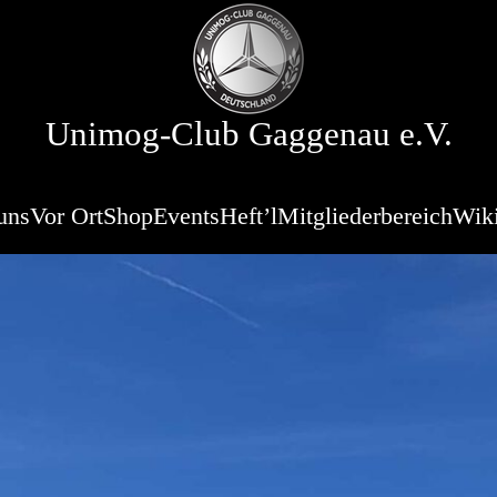
Unimog-Club Gaggenau e.V.
uns
Vor Ort
Shop
Events
Heft’l
Mitgliederbereich
Wik