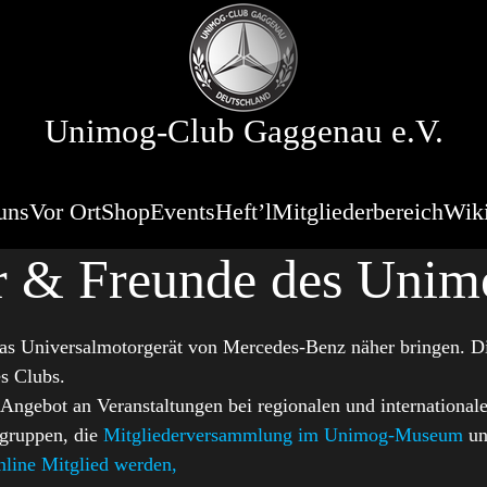
Unimog-Club Gaggenau e.V.
uns
Vor Ort
Shop
Events
Heft’l
Mitgliederbereich
Wik
er & Freunde des Unim
as Universalmotorgerät von Mercedes-Benz näher bringen. Di
s Clubs.
 Angebot an Veranstaltungen bei regionalen und international
lgruppen, die
Mitgliederversammlung im Unimog-Museum
un
online Mitglied werden,