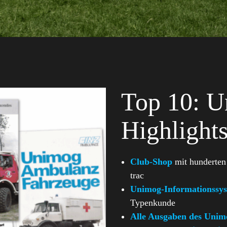
Top 10: Un
Highlight
Club-Shop
mit hunderten
trac
Unimog-Informationssy
Typenkunde
Alle Ausgaben des Unim