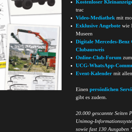
Kostenloser Kleinanzei
trac
Video-Mediathek
mit mon
Exklusive Angebote
wie 
Museen
Digitale Mercedes-Benz 
Clubausweis
Online-Club-Forum
zum 
UCG-WhatsApp-Commu
Event-Kalender
mit alle
Einen
persönlichen Servi
gibt es zudem.
20.000 gescannte Seiten 
Unimog-Informationssyste
sowie fast 130 Ausgaben 