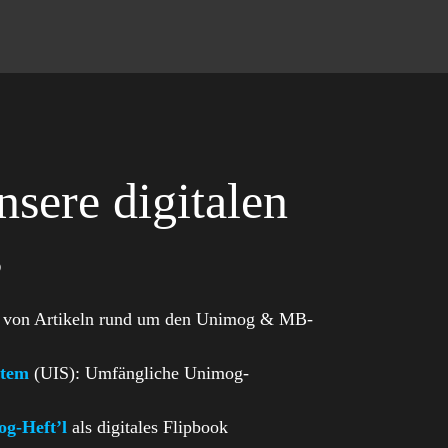
sere digitalen
s
 von Artikeln rund um den Unimog & MB-
stem
(UIS): Umfängliche Unimog-
og-Heft’l
als digitales Flipbook