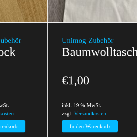
ubehör
Unimog-Zubehör
tock
Baumwolltasch
€
1,00
wSt.
inkl. 19 % MwSt.
kosten
zzgl.
Versandkosten
renkorb
In den Warenkorb