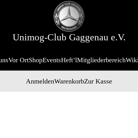
Unimog-Club Gaggenau e.V.
uns
Vor Ort
Shop
Events
Heft’l
Mitgliederbereich
Wik
Anmelden
Warenkorb
Zur Kasse