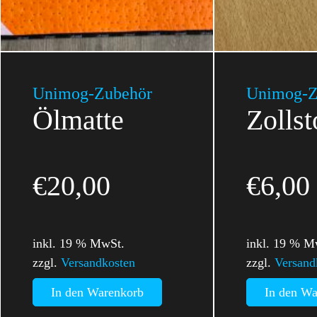
Unimog-Zubehör
Unimog-Z
Ölmatte
Zolls
€
20,00
€
6,00
inkl. 19 % MwSt.
inkl. 19 % M
zzgl.
Versandkosten
zzgl.
Versand
In den Warenkorb
In den Wa