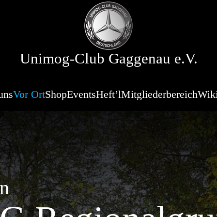
Unimog-Club Gaggenau e.V.
uns
Vor Ort
Shop
Events
Heft’l
Mitgliederbereich
Wik
en