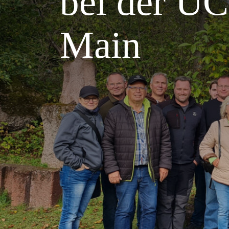
bei der U
Main