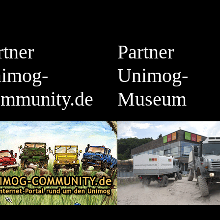
rtner
Partner
imog-
Unimog-
mmunity.de
Museum