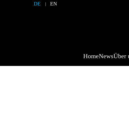
DE
EN
Home
News
Über 
Fisc
Beschreibung der Ve
Fischessen für Unimogfans in der Fischer
Geplant ist frischer Fisch frisch aus dem Räu