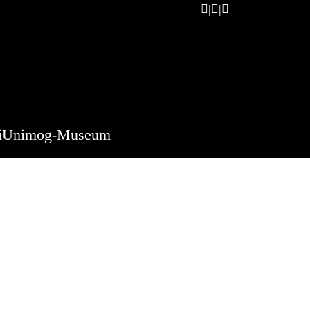
i
Unimog-Museum
ittau