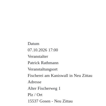
Wer keinen Fisch mag, ist genauso willkomme
Übernachtung im eigenen Fahrzeug ist möglic
Anmeldung bitte unter : https://fragab.de/51
Datum
07.10.2026 17:00
Veranstalter
Patrick Rathmann
Veranstaltungsort
Fischerei am Kaniswall in Neu Zittau
Adresse
Alter Fischerweg 1
Plz / Ort
15537 Gosen - Neu Zittau