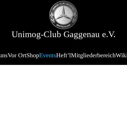
Unimog-Club Gaggenau e.V.
uns
Vor Ort
Shop
Events
Heft’l
Mitgliederbereich
Wik
hessen in Neu Z
ranstaltung
ei am Kaniswall
cherofen.