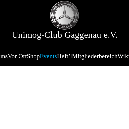
Unimog-Club Gaggenau e.V.
uns
Vor Ort
Shop
Events
Heft’l
Mitgliederbereich
Wik
bststammtisch 
ranstaltung
pe 26 und der Unimog Freunde Bodensee-Oberschwaben.