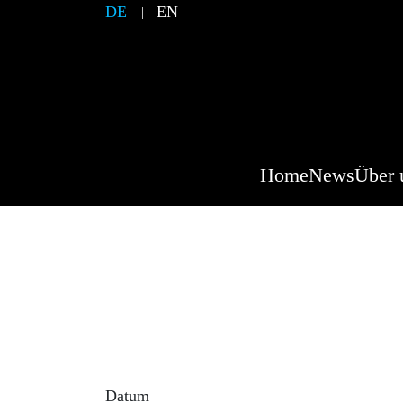
DE
EN
Home
News
Über 
Her
Beschreibung der Ve
Großer Herbststammtisch der Regionalgrup
Datum