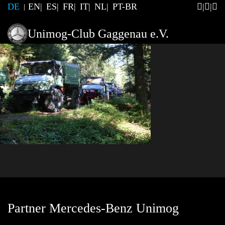
DE
EN
ES
FR
IT
NL
PT-BR
Unimog-Club Gaggenau e.V.
Partner Mercedes-Benz Unimog