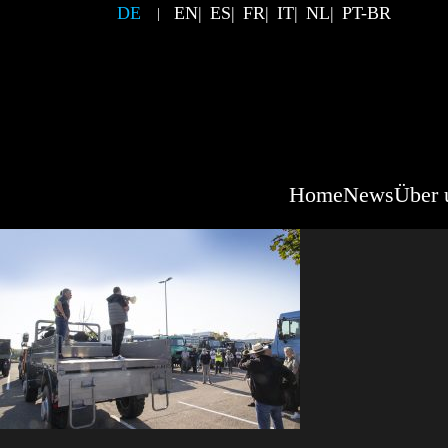
DE
EN
ES
FR
IT
NL
PT-BR
Home
News
Über 