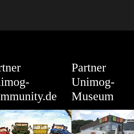
rtner
Partner
imog-
Unimog-
mmunity.de
Museum