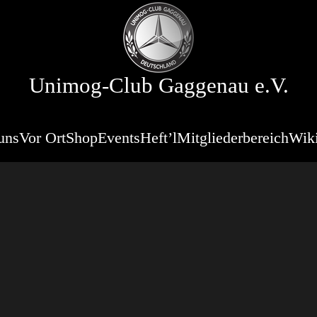
Unimog-Club Gaggenau e.V.
uns
Vor Ort
Shop
Events
Heft’l
Mitgliederbereich
Wik