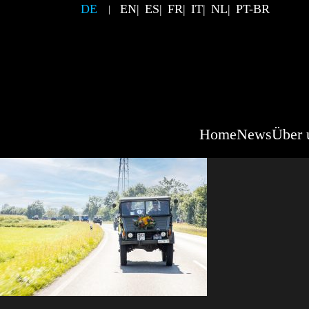
DE
EN
ES
FR
IT
NL
PT-BR
Home
News
Über 