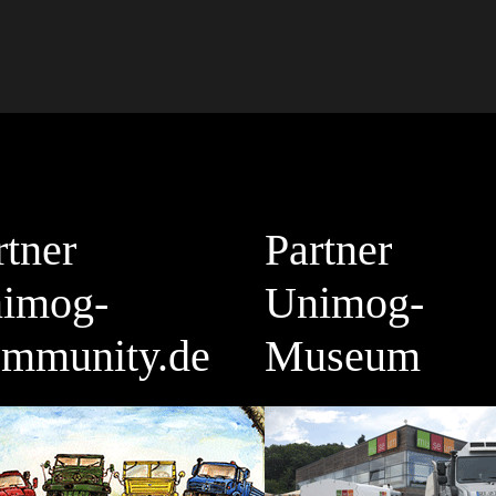
rtner
Partner
imog-
Unimog-
mmunity.de
Museum