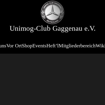
Unimog-Club Gaggenau e.V.
uns
Vor Ort
Shop
Events
Heft’l
Mitgliederbereich
Wik