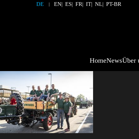
DE
EN
ES
FR
IT
NL
PT-BR
Home
News
Über 