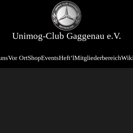
Unimog-Club Gaggenau e.V.
uns
Vor Ort
Shop
Events
Heft’l
Mitgliederbereich
Wik