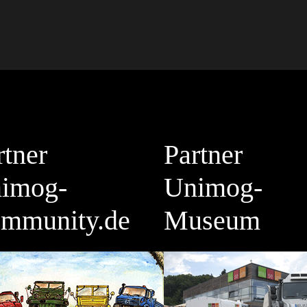
rtner
Partner
imog-
Unimog-
mmunity.de
Museum