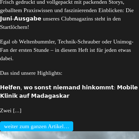
Frisch gedruckt und vollgepackt mit packenden Storys,
geballtem Praxiswissen und faszinierenden Einblicken: Die
𝗝𝘂𝗻𝗶-𝗔𝘂𝘀𝗴𝗮𝗯𝗲 unseres Clubmagazins steht in den
Startlöchern!
Egal ob Weltenbummler, Technik-Schrauber oder Unimog-
Fan der ersten Stunde – in diesem Heft ist für jeden etwas
dabei.
Das sind unsere Highlights:
𝗛𝗲𝗹𝗳𝗲𝗻, 𝘄𝗼 𝘀𝗼𝗻𝘀𝘁 𝗻𝗶𝗲𝗺𝗮𝗻𝗱 𝗵𝗶𝗻𝗸𝗼𝗺𝗺𝘁: 𝗠𝗼𝗯𝗶𝗹𝗲
𝗞𝗹𝗶𝗻𝗶𝗸 𝗮𝘂𝗳 𝗠𝗮𝗱𝗮𝗴𝗮𝘀𝗸𝗮𝗿
Zwei [...]
weiter zum ganzen Artikel…