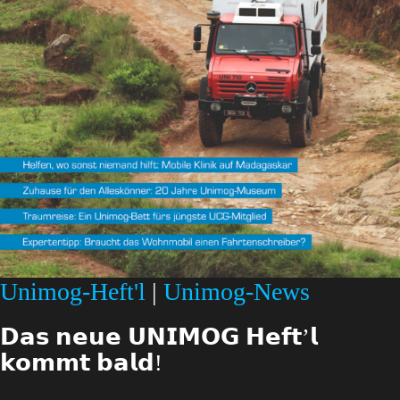
Unimog-Heft'l
|
Unimog-News
𝗗𝗮𝘀 𝗻𝗲𝘂𝗲 𝗨𝗡𝗜𝗠𝗢𝗚 𝗛𝗲𝗳𝘁’𝗹
𝗸𝗼𝗺𝗺𝘁 𝗯𝗮𝗹𝗱!