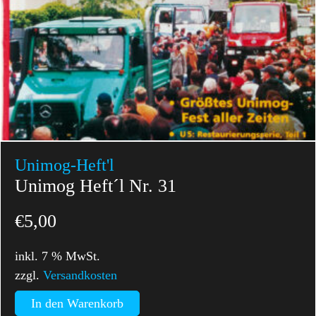
Unimog-Heft'l
Unimog Heft´l Nr. 31
€
5,00
inkl. 7 % MwSt.
zzgl.
Versandkosten
In den Warenkorb