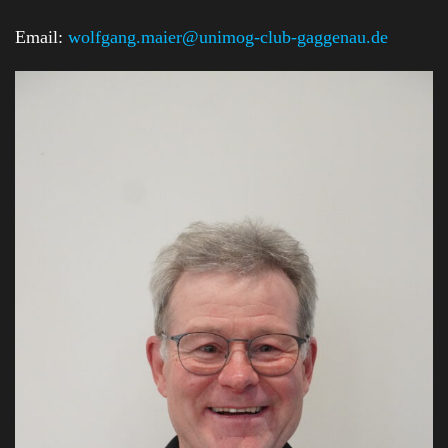
Email:
wolfgang.maier@unimog-club-gaggenau.de