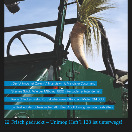
📖 Frisch gedruckt – Unimog Heft’l 128 ist unterwegs!