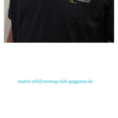
stv. Regionalleiter
Martin Zell
Adresse:
Am Staeuben 3,
88131 Bodolz
Email:
martin.zell@unimog-club-gaggenau.de
Schau’ bei uns vorbei!