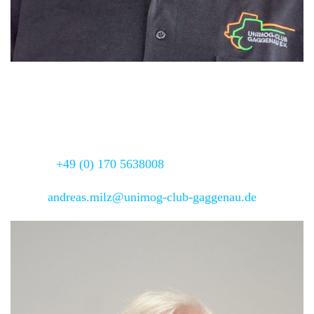
Regionalbeauftragter
Andreas Milz
Adresse:
Meggen 6,
88260 Argenbühl
Telefon:
+49 (0) 170 5638008
Email:
andreas.milz@unimog-club-gaggenau.de