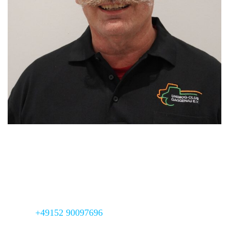
2. stv. Regionalleiter
Mathias Müller
Adresse:
Schottstraße 62,
56841 Traben-Trarbach /
Mosel
Mobil:
+49152 90097696