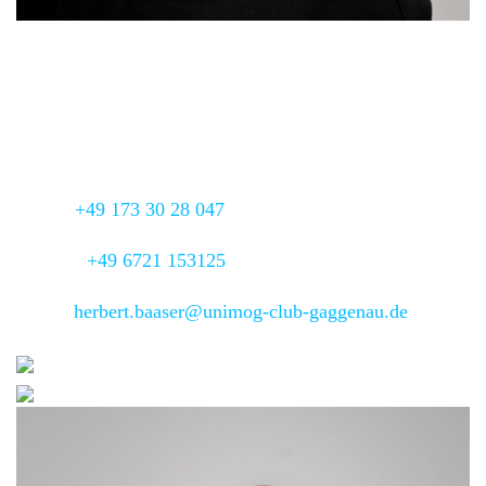
Regionalbeauftragter
Herbert Baaser
Adresse:
Bischof-Brück-Str. 3,
55411 Bingen-
Büdesheim
Mobil:
+49 173 30 28 047
Telefon:
+49 6721 153125
Email:
herbert.baaser@unimog-club-gaggenau.de