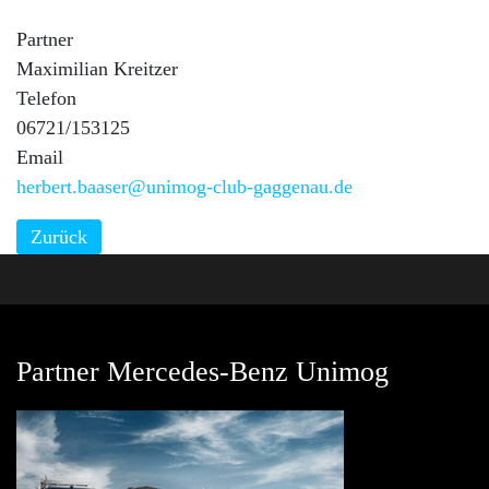
Partner
Maximilian Kreitzer
Telefon
06721/153125
Email
herbert.baaser@unimog-club-gaggenau.de
Zurück
Partner Mercedes-Benz Unimog