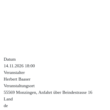
Stammtisch
Beschreibung der Veranstaltung
Halle/Werkstatt von M.Kreitzer
Adresse ist Hauptstraße 32 mit Anfahrt über
Beindestrasse 16 in Monzingen.
Datum
14.11.2026 18:00
Veranstalter
Herbert Baaser
Veranstaltungsort
55569 Monzingen, Anfahrt über Beindestrasse 16
Land
de