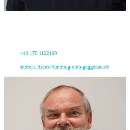
stv. Regionalleiter
Andreas Fiscus
Adresse:
Kirchberg 21,
67821 Alsenz
Mobil:
+49 170 1122100
Email:
andreas.fiscus@unimog-club-gaggenau.de