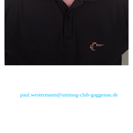
stv. Regionalleiter
Paul Westermann
Email:
paul.westermann@unimog-club-gaggenau.de
Schau’ bei uns vorbei!