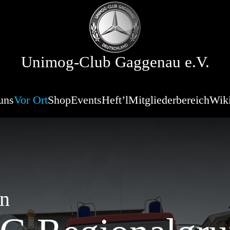
Unimog-Club Gaggenau e.V.
uns
Vor Ort
Shop
Events
Heft’l
Mitgliederbereich
Wik
en