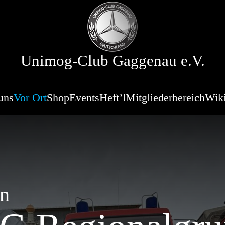
Unimog-Club Gaggenau e.V.
uns
Vor Ort
Shop
Events
Heft’l
Mitgliederbereich
Wik
en