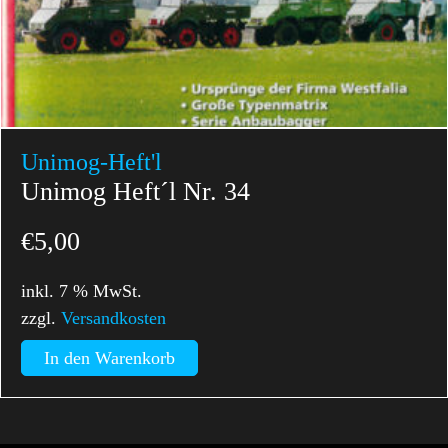
Unimog-Heft'l
Unimog Heft´l Nr. 34
€
5,00
inkl. 7 % MwSt.
zzgl.
Versandkosten
In den Warenkorb