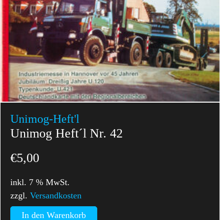
Unimog-Heft'l
Unimog Heft´l Nr. 42
€
5,00
inkl. 7 % MwSt.
zzgl.
Versandkosten
In den Warenkorb