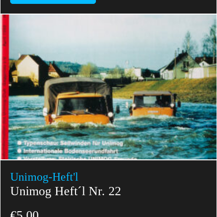
Unimog-Heft'l
Unimog Heft´l Nr. 22
€
5,00