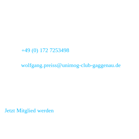
1. Stellvertreter
Wolfgang Preiss
Adresse:
Fritz-Kiehn-Str. 9,
78073 Bad Dürrheim –
Sunthausen
Mobil:
+49 (0) 172 7253498
Email:
wolfgang.preiss@unimog-club-gaggenau.de
Schau’ bei uns vorbei!
Jetzt Mitglied werden
und bei unseren Veranstaltungen
vorbeischauen.