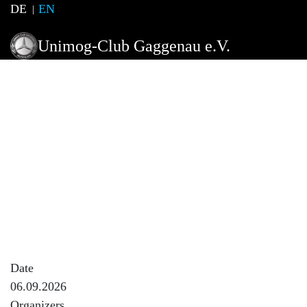
DE
EN
Unimog-Club Gaggenau e.V.
Herbsttreffen
Event Description
Unimog und MB-Trac Herbsttreffen im Steinbruch
Kaltenbach/ Lattenberg mit Geländefahren und diversen
Fahrzeugvorführungen
Anmeldung ist nicht erforderlich
Bewirtung durch SG. Dornstetten
Date
06.09.2026
Organizers