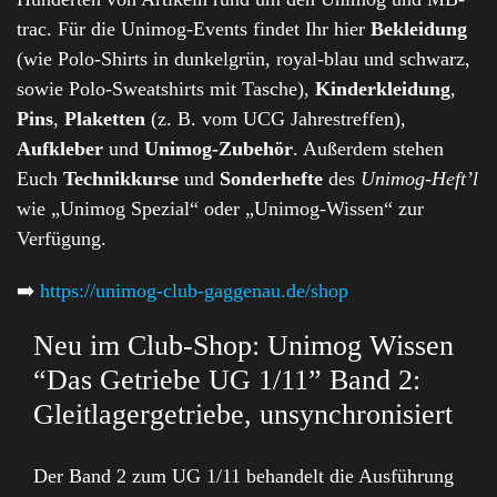
trac. Für die Unimog-Events findet Ihr hier
Bekleidung
(wie Polo-Shirts in dunkelgrün, royal-blau und schwarz,
sowie Polo-Sweatshirts mit Tasche),
Kinderkleidung
,
Pins
,
Plaketten
(z. B. vom UCG Jahrestreffen),
Aufkleber
und
Unimog-Zubehör
. Außerdem stehen
Euch
Technikkurse
und
Sonderhefte
des
Unimog-Heft’l
wie „Unimog Spezial“ oder „Unimog-Wissen“ zur
Verfügung.
➡️
https://unimog-club-gaggenau.de/shop
Neu im Club-Shop: Unimog Wissen
“Das Getriebe UG 1/11” Band 2:
Gleitlagergetriebe, unsynchronisiert
Der Band 2 zum UG 1/11 behandelt die Ausführung