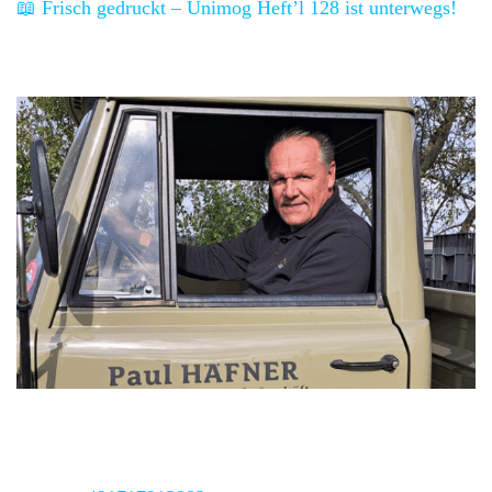
📖 Frisch gedruckt – Unimog Heft’l 128 ist unterwegs!
Unimog-Club Gaggenau e.V.
Regionalbeauftragter
Kai Häfner