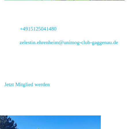
2. stv. Regionalbeauftragter
Zelestin Ehrenheim
Mobil:
+4915125041480
Email:
zelestin.ehrenheim@unimog-club-gaggenau.de
Schau’ bei uns vorbei!
Jetzt Mitglied werden
und bei unseren Vernstaltungen
vorbeischauen.