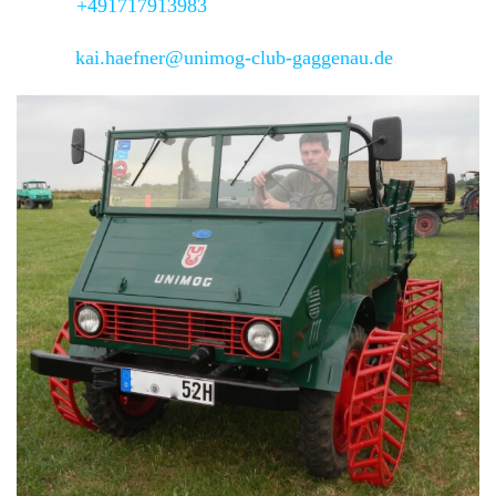
Mobil:
+491717913983
Email:
kai.haefner@unimog-club-gaggenau.de