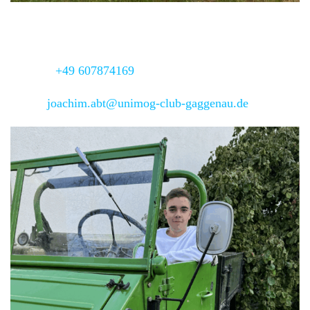
stv. Regionalleiter
Joachim Abt
Telefon:
+49 607874169
Email:
joachim.abt@unimog-club-gaggenau.de