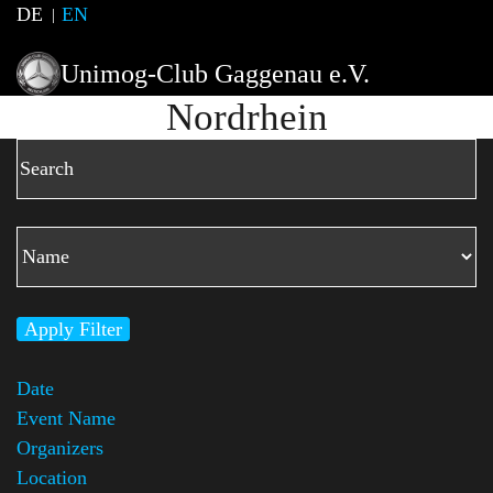
DE
EN
Unimog-Club Gaggenau e.V.
Nordrhein
Apply Filter
Date
Event Name
Organizers
Location